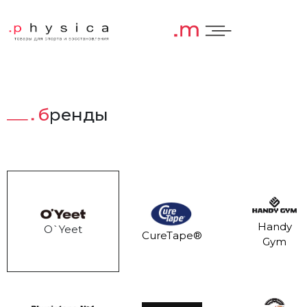
Бренды
Handy
O`Yeet
CureTape®
Gym