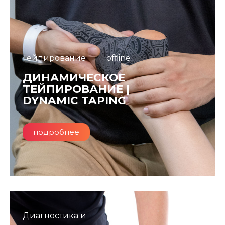
Тейпирование
ofﬂine
ДИНАМИЧЕСКОЕ
ТЕЙПИРОВАНИЕ |
DYNAMIC TAPING
подробнее
Диагностика и
ofﬂine