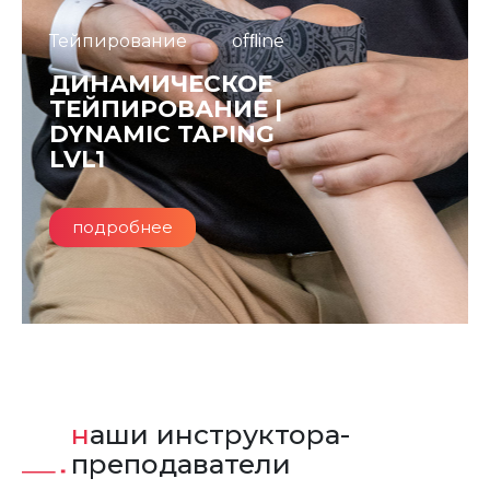
Тейпирование
ofﬂine
ДИНАМИЧЕСКОЕ
ТЕЙПИРОВАНИЕ |
DYNAMIC TAPING
LVL1
подробнее
наши инструктора-
преподаватели