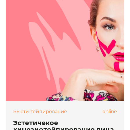
Бьюти-тейпирование
online
Эстетичекое
кинезиотейпирование лица