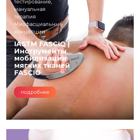
тестирование,
мануальная
терапия
Миофасциальные
концепции
IASTM FASCIQ |
Инструменты
мобилизации
мягких тканей
FASCIO
подробнее