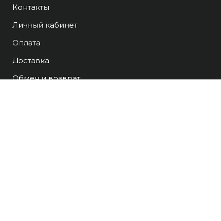
Контакты
Личный кабинет
Оплата
Доставка
Обмен и возврат
FAQ
Блог
+74951419888
перейти в магазин
© Copyright – All rights reserved.
2012 – 2026
Политика конфиденциальности