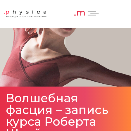
Волшебная
фасция – запись
курса Роберта