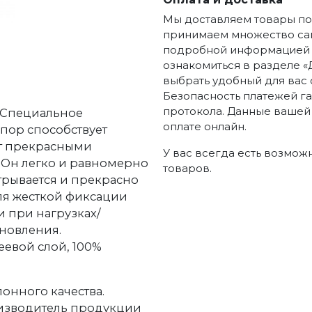
Мы доставляем товары по 
принимаем множество сам
подробной информацией п
ознакомиться в разделе «
выбрать удобный для вас 
Безопасность платежей г
протокола. Данные вашей
, Специальное
оплате онлайн.
 пор способствует
ет прекрасными
У вас всегда есть возмож
 Он легко и равномерно
товаров.
отрывается и прекрасно
для жесткой фиксации
и при нагрузках/
ановления.
еевой слой, 100%
лонного качества.
оизводитель продукции