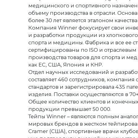
медицинского и спортивного назначен
объему производства в отрасли. Основан
более 30 лет является эталоном качеств
Компания Winner фокусирует свои инв
и разработки продукции из хлопкового
спорта и медицины. Фабрика и все ее с
сертифицированы по ISO и отраслевым
производства товаров для спорта и ме
как ЕС, США, Япония и КНР.
Отдел научных исследований и разраб
составляет 460 сотрудников, компания с
стандартов и зарегистрировала 435 пат
изделия. Поставки осуществляются в 70+
Общее количество клиентов и конечны
продукции превышает 50 000.
Тейпы Winner – являются полным анало
мировых брендов в жестком тейпирован
Cramer (США), спортивные врачи клубо