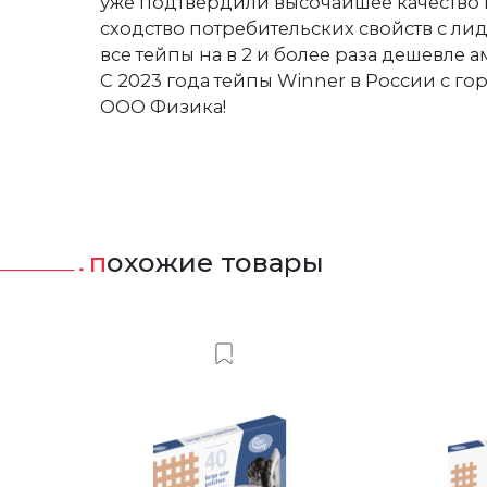
уже подтвердили высочайшее качество
сходство потребительских свойств с ли
все тейпы на в 2 и более раза дешевле 
С 2023 года тейпы Winner в России с го
ООО Физика!
похожие товары
ить в Вишлист
Добавить в Вишлист