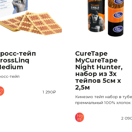
росс-тейп
CureTape
rossLinq
MyCureTape
edium
Night Hunter,
набор из 3х
росс-тейп
тейпов 5см х
2,5м
1 290
₽
Кинезио тейп набор в тубе
премиальный 100% хлопок
2 09