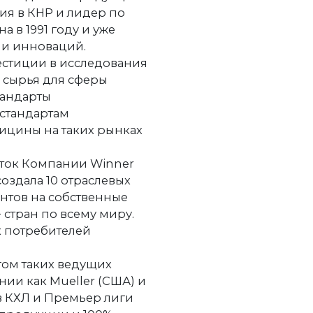
ия в КНР и лидер по
а в 1991 году и уже
а и инноваций.
естиции в исследования
 сырья для сферы
тандарты
 стандартам
дицины на таких рынках
оток Компании Winner
оздала 10 отраслевых
ентов на собственные
 стран по всему миру.
х потребителей
гом таких ведущих
ии как Mueller (США) и
в КХЛ и Премьер лиги