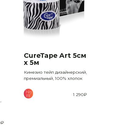
CureTape Art 5см
CureTap
x 5м
Roll 5см
(реком
Кинезио тейп дизайнерский,
для лиц
премиальный, 100% хлопок
Кинезио тейп
экономичном 
1 290
₽
премиальный,
,
0
₽