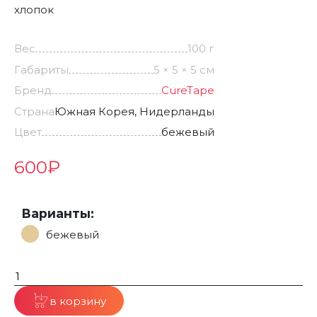
хлопок
Вес
100 г
Габариты
5 × 5 × 5 см
Бренд
CureTape
Страна
Южная Корея, Нидерланды
Цвет
бежевый
600
₽
Варианты:
бежевый
в корзину