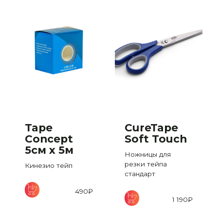
Tape
CureTape
Concept
Soft Touch
5см х 5м
Ножницы для
ван
резки тейпа
Кинезио тейп
стандарт
490
₽
1 190
₽