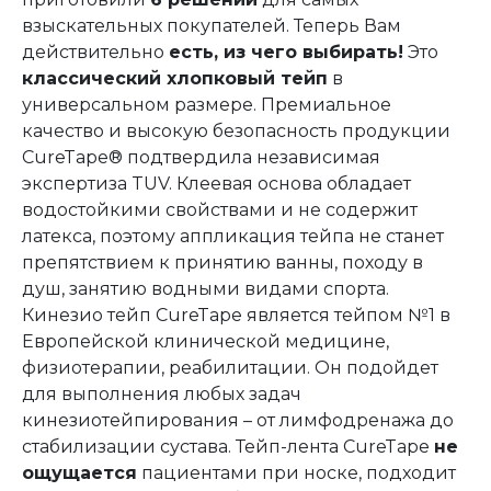
взыскательных покупателей. Теперь Вам
действительно
есть, из чего выбирать!
Это
классический хлопковый тейп
в
универсальном размере. Премиальное
качество и высокую безопасность продукции
CureTape® подтвердила независимая
экспертиза TUV. Клеевая основа обладает
водостойкими свойствами и не содержит
латекса, поэтому аппликация тейпа не станет
препятствием к принятию ванны, походу в
душ, занятию водными видами спорта.
Кинезио тейп CureTape является тейпом №1 в
Европейской клинической медицине,
физиотерапии, реабилитации. Он подойдет
для выполнения любых задач
кинезиотейпирования – от лимфодренажа до
стабилизации сустава. Тейп-лента CureTape
не
ощущается
пациентами при носке, подходит