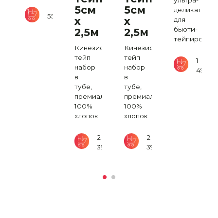
ультра-
5см
5см
деликатный,
ио
550
₽
х
х
для
бьюти-
2,5м
2,5м
тейпирован
а,
Кинезио
Кинезио
льный,
тейп
тейп
1
набор
набор
490
₽
в
в
тубе,
тубе,
2
премиальный
премиальный
500
₽
100%
100%
хлопок
хлопок
2
2
390
₽
390
₽