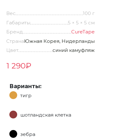
Вес
100 г
Габариты
5 × 5 × 5 см
Бренд
CureTape
Страна
Южная Корея, Нидерланды
Цвет
синий камуфляж
1 290
₽
Варианты:
тигр
шотландская клетка
зебра