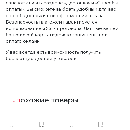
ознакомиться в разделе «Доставка» и «Способы
оплаты». Вы сможете выбрать удобный для вас
способ доставки при оформлении заказа.
Безопасность платежей гарантируется
использованием SSL- протокола. Данные вашей
банковской карты надежно защищены при
оплате онлайн.
У вас всегда есть возможность получить
бесплатную доставку товаров.
похожие товары
ист
вить в Вишлист
Добавить в Вишлист
Добавить в Вишлист
Добавить в Вишлист
Добавить 