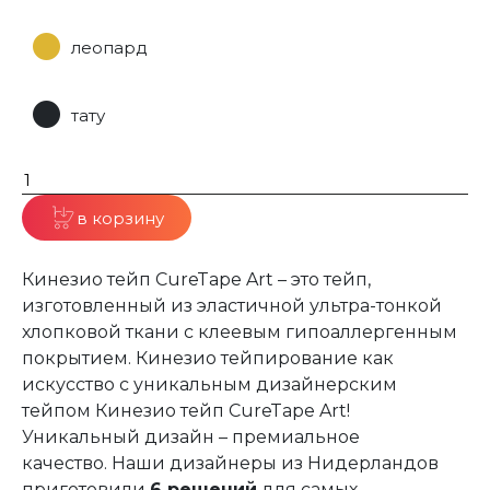
леопард
тату
в корзину
Кинезио тейп CureTape Art – это тейп,
изготовленный из эластичной ультра-тонкой
хлопковой ткани с клеевым гипоаллергенным
покрытием. Кинезио тейпирование как
искусство с уникальным дизайнерским
тейпом Кинезио тейп CureTape Art!
Уникальный дизайн – премиальное
качество. Наши дизайнеры из Нидерландов
приготовили
6 решений
для самых