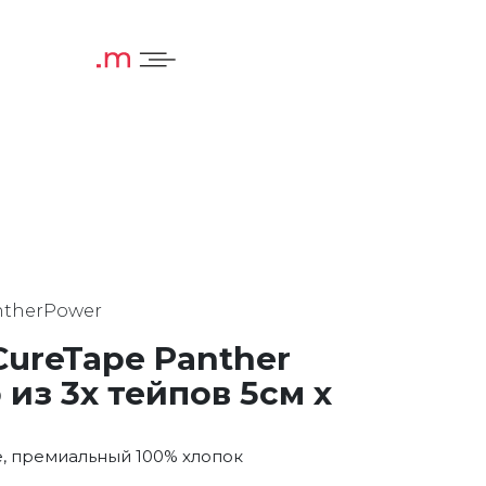
ntherPower
CureTape Panther
 из 3х тейпов 5см х
е, премиальный 100% хлопок