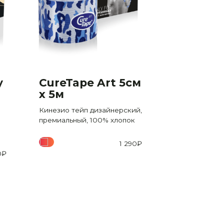
y
CureTape Art 5см
CureTap
x 5м
Roll 5см
(реком
Кинезио тейп дизайнерский,
для лиц
премиальный, 100% хлопок
Кинезио тейп
экономичном 
1 290
₽
премиальный,
0
₽