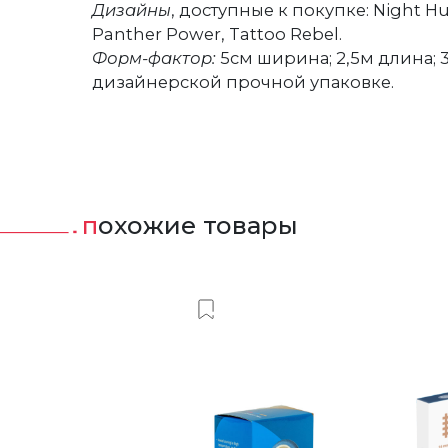
Дизайны
, доступные к покупке: Night Hun
Panther Power, Tattoo Rebel.
Форм-фактор:
5см ширина; 2,5м длина; 3
дизайнерской прочной упаковке.
похожие товары
ить в Вишлист
Добавить в Вишлист