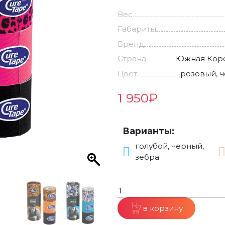
Вес
Габариты
Бренд
Страна
Южная Кор
Цвет
розовый, 
1 950
₽
Варианты:
голубой, черный,
зебра
в корзину