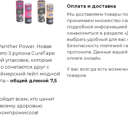
Оплата и доставка
Мы доставляем товары по 
принимаем множество сам
подробной информацией п
ознакомиться в разделе «
выбрать удобный для вас 
Безопасность платежей г
Panther Power. Новая
протокола. Данные вашей
то 3 рулона CureTape
оплате онлайн.
й упаковке, которые
о сочетаются друг с
У вас всегда есть возмож
зайнерский тейп модной
товаров.
па –
общей длиной 7,5
йдет всем, кто ценит
 своему здоровью.
 компромиссов!