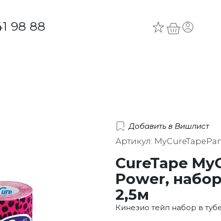
41 98 88
Добавить в Вишлист
Артикул: MyCureTapePa
CureTape My
Power, набор
2,5м
Кинезио тейп набор в туб