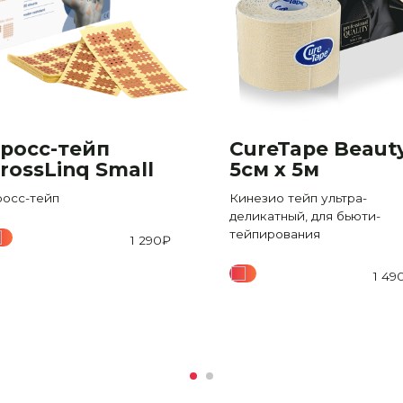
росс-тейп
CureTape Beaut
rossLinq Small
5см x 5м
росс-тейп
Кинезио тейп ультра-
деликатный, для бьюти-
тейпирования
1 290
₽
1 49