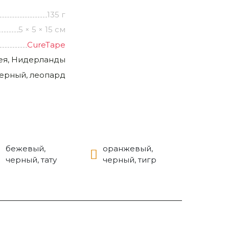
135 г
5 × 5 × 15 см
CureTape
ея, Нидерланды
черный, леопард
бежевый,
оранжевый,
черный, тату
черный, тигр