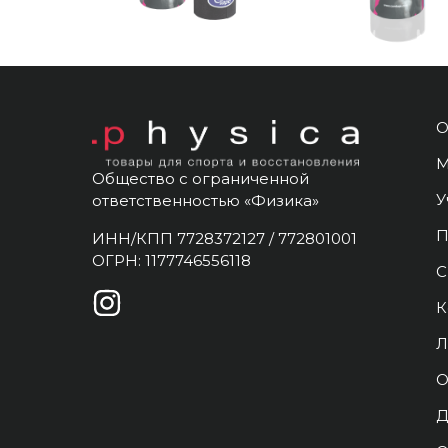
О
М
Общество с ограниченной
У
ответственностью «Физика»
П
ИНН/КПП 7728372127 / 772801001
ОГРН: 1177746556118
С
К
Л
О
Д