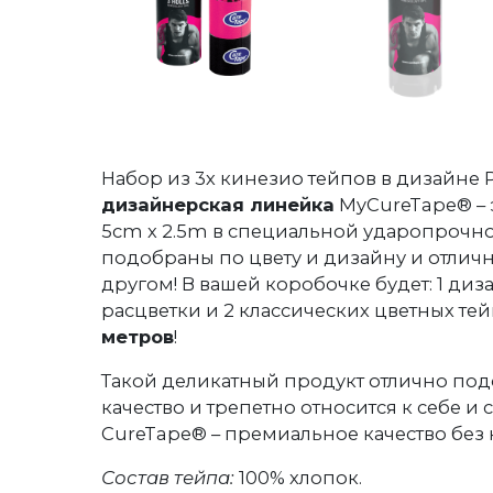
Набор из 3х кинезио тейпов в дизайне 
дизайнерская линейка
MyCureTape® – э
5cm х 2.5m в специальной ударопрочно
подобраны по цвету и дизайну и отличн
другом! В вашей коробочке будет: 1 ди
расцветки и 2 классических цветных тей
метров
!
Такой деликатный продукт отлично подо
качество и трепетно относится к себе и
CureTape® – премиальное качество без
Состав тейпа:
100% хлопок.