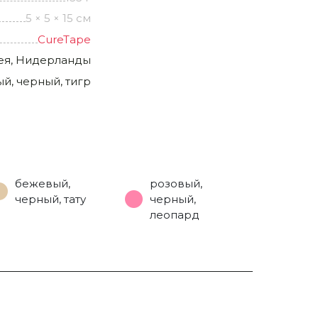
5 × 5 × 15 см
CureTape
ея, Нидерланды
й, черный, тигр
бежевый,
розовый,
черный, тату
черный,
леопард