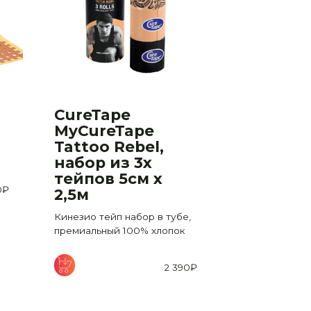
CureTape
CureTap
MyCureTape
x 5м
Tattoo Rebel,
Кинезио тейп
набор из 3х
премиальный,
тейпов 5см х
0
₽
2,5м
Кинезио тейп набор в тубе,
премиальный 100% хлопок
2 390
₽