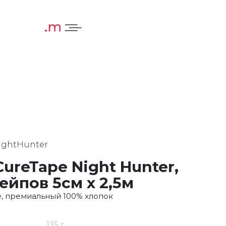
ightHunter
ureTape Night Hunter,
тейпов 5см х 2,5м
е, премиальный 100% хлопок
135 г