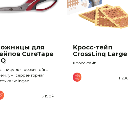
ожницы для
Кросс-тейп
ейпов CureTape
CrossLinq Large
HQ
Кросс-тейп
ожницы для резки тейпа
ремиум, серрейторная
1 29
точка Solingen
5 190
₽