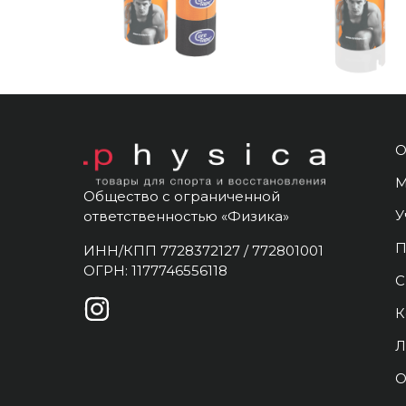
О
М
Общество с ограниченной
У
ответственностью «Физика»
П
ИНН/КПП 7728372127 / 772801001
ОГРН: 1177746556118
С
К
Л
О