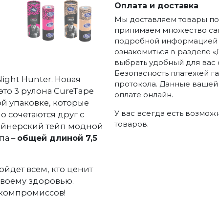
Оплата и доставка
Мы доставляем товары по 
принимаем множество сам
подробной информацией п
ознакомиться в разделе «
выбрать удобный для вас 
Безопасность платежей г
ight Hunter. Новая
протокола. Данные вашей
то 3 рулона CureTape
оплате онлайн.
й упаковке, которые
У вас всегда есть возмож
о сочетаются друг с
товаров.
зайнерский тейп модной
па –
общей длиной 7,5
йдет всем, кто ценит
 своему здоровью.
 компромиссов!