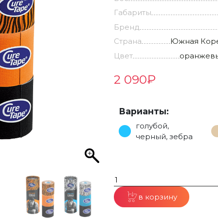
Габариты
Бренд
Страна
Южная Кор
Цвет
оранжевы
2 090
₽
Варианты:
голубой,
черный, зебра
в корзину