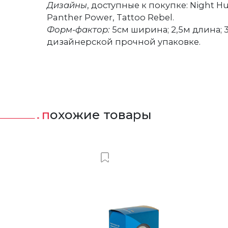
Дизайны
, доступные к покупке: Night Hun
Panther Power, Tattoo Rebel.
Форм-фактор:
5см ширина; 2,5м длина; 3
дизайнерской прочной упаковке.
похожие товары
ить в Вишлист
Добавить в Вишлист