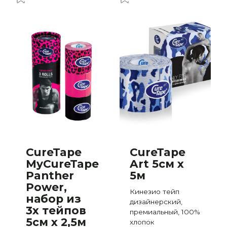
CureTape
CureTape
MyCureTape
Art 5см x
Panther
5м
ван
Power,
Кинезио тейп
набор из
дизайнерский,
3х тейпов
премиальный, 100%
5см х 2,5м
хлопок