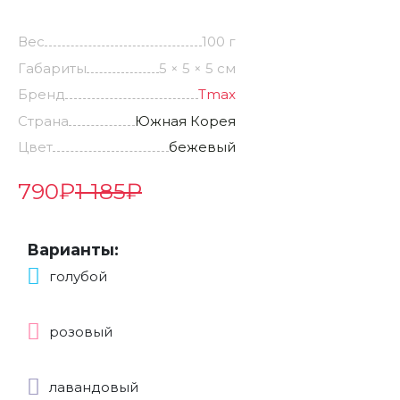
Вес
100 г
Габариты
5 × 5 × 5 см
Бренд
Tmax
Страна
Южная Корея
Цвет
бежевый
790
₽
1 185
₽
Варианты:
голубой
розовый
лавандовый