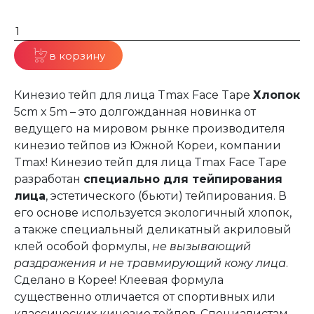
в корзину
Кинезио тейп для лица Tmax Face Tape
Хлопок
5cm x 5m – это долгожданная новинка от
ведущего на мировом рынке производителя
кинезио тейпов из Южной Кореи, компании
Tmax! Кинезио тейп для лица Tmax Face Tape
разработан
специально для тейпирования
лица
, эстетического (бьюти) тейпирования. В
его основе используется экологичный хлопок,
а также специальный деликатный акриловый
клей особой формулы,
не вызывающий
раздражения и не травмирующий кожу лица
.
Сделано в Корее! Клеевая формула
существенно отличается от спортивных или
классических кинезио тейпов. Специалистам