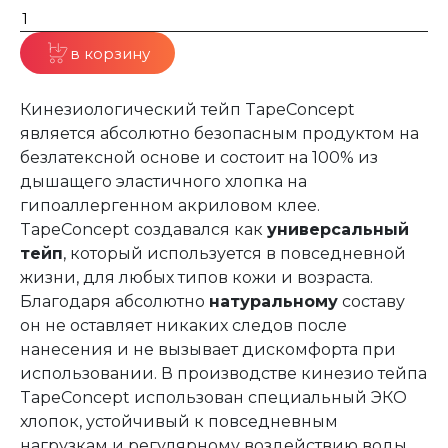
в корзину
Кинезиологический тейп TapeConcept
является абсолютно безопасным продуктом на
безлатексной основе и состоит на 100% из
дышащего эластичного хлопка на
гипоаллергенном акриловом клее.
TapeConcept создавался как
универсальный
тейп
, который используется в повседневной
жизни, для любых типов кожи и возраста.
Благодаря абсолютно
натуральному
составу
он не оставляет никаких следов после
нанесения и не вызывает дискомфорта при
использовании. В производстве кинезио тейпа
TapeConcept использован специальный ЭКО
хлопок, устойчивый к повседневным
нагрузкам и регулярному воздействию воды,