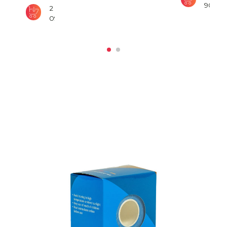
900
₽
2
090
₽