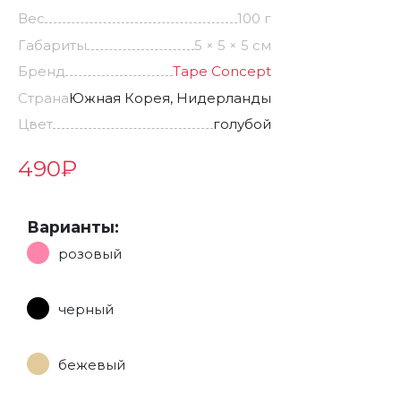
Вес
100 г
Габариты
5 × 5 × 5 см
Бренд
Tape Concept
Страна
Южная Корея, Нидерланды
Цвет
голубой
490
₽
Варианты:
розовый
черный
бежевый