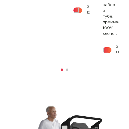
набор
5
в
190
₽
тубе,
690
₽
премиальны
100%
хлопок
2
090
₽