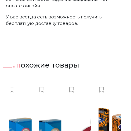
оплате онлайн.
У вас всегда есть возможность получить
бесплатную доставку товаров.
похожие товары
ист
вить в Вишлист
Добавить в Вишлист
Добавить в Вишлист
Добавить в Вишлист
Добавить 