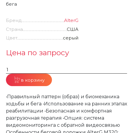
бега
Бренд
AlterG
Страна
США
Цвет
серый
Цена по запросу
в корзину
•Правильный паттерн (образ) и биомеханика
ходьбы и бега •Использование на ранних этапах
реабилитации •Безопасная и комфортная
разгрузочная терапия •Опция: система
видеомониторинга с обратной видеосвязью
Особенности беговой дорожки AlterG M320: