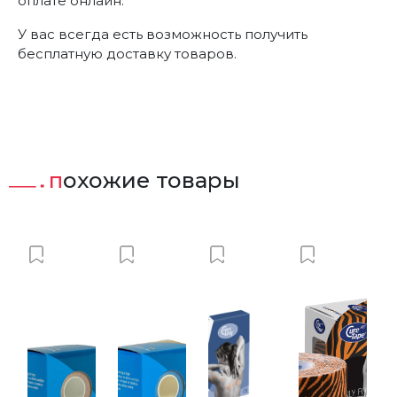
оплате онлайн.
У вас всегда есть возможность получить
бесплатную доставку товаров.
похожие товары
ист
вить в Вишлист
Добавить в Вишлист
Добавить в Вишлист
Добавить в Вишлист
Добавить 