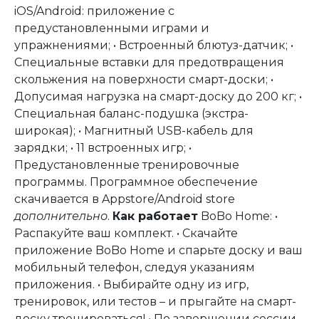
iOS/Android: приложение с
предустановленными играми и
упражнениями; • Встроенный блютуз-датчик; •
Специальные вставки для предотвращения
скольжения на поверхности смарт-доски; •
Допусимая нагрузка на смарт-доску до 200 кг; •
Специальная баланс-подушка (экстра-
широкая); • Магнитный USB-кабель для
зарядки; • 11 встроенных игр; •
Предустановленные тренировочные
программы. Программное обеспечение
скачивается в Appstore/Android store
дополнительно
.
Как работает
BoBo Home: •
Распакуйте ваш комплект. • Скачайте
приложение BoBo Home и спарьте доску и ваш
мобильный телефон, следуя указаниям
приложения. • Выбирайте одну из игр,
тренировок, или тестов – и прыгайте на смарт-
доску тренироваться! • По завершении сессии