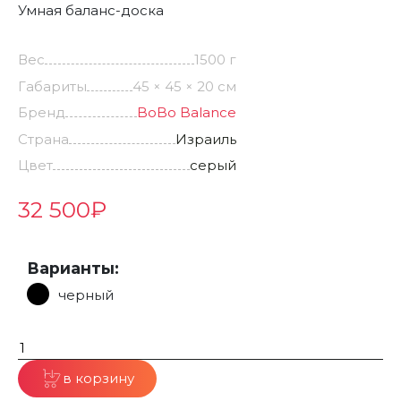
Умная баланс-доска
Вес
1500 г
Габариты
45 × 45 × 20 см
Бренд
BoBo Balance
Страна
Израиль
Цвет
серый
32 500
₽
Варианты:
черный
в корзину