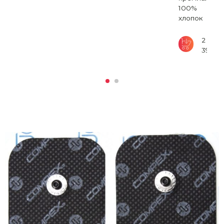
190
₽
100%
хлопок
2
390
₽