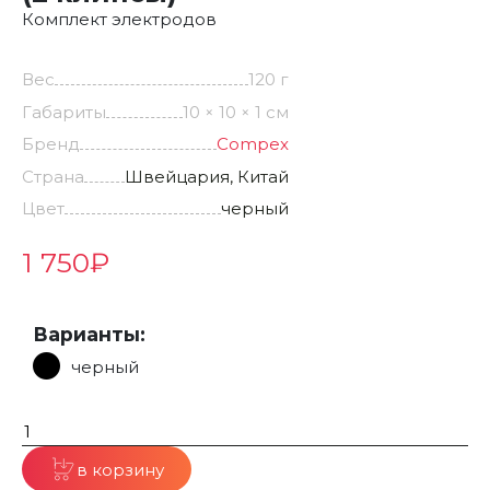
Комплект электродов
Вес
120 г
Габариты
10 × 10 × 1 см
Бренд
Compex
Страна
Швейцария, Китай
Цвет
черный
1 750
₽
Варианты:
черный
в корзину