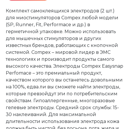
Комплект самоклеящихся электродов (2 шт.)
для миостимуляторов Сompex любой модели
(SP, Runner, Fit, Performace и др.) в
герметичной упаковке. Можно использовать
для мышечных стимуляторов и других
известных брендов, работающих с кнопочной
системой. Compex – мировой лидер в ЭМС
технологиях и производит продукты самого
высокого качества. Электроды Compex Easysnap
Perfomace – это премиальный продукт,
качеством которого вы останетесь довольными
на 100%, едва ли вы сможете найти электроды,
которые превзойдут эти по потребительским
свойствам. Гипоаллергенные, многоразовые
гелевые электроды. Средний срок службы: 15-
30 наклеиваний. Для максимальной
длительности использования электрода кожа
должна быть чистой, без лосьона, пота, жира и