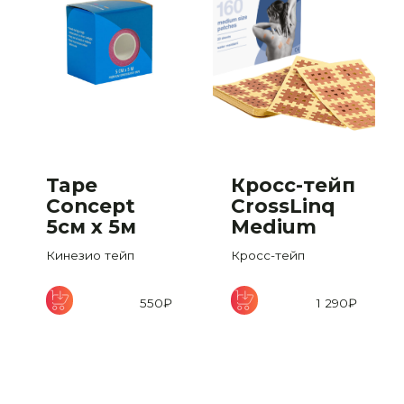
Tape
Кросс-тейп
Concept
CrossLinq
5см х 5м
Medium
ван
Кинезио тейп
Кросс-тейп
550
₽
1 290
₽