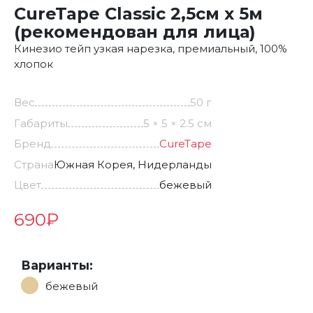
CureTape Classic 2,5см x 5м
(рекомендован для лица)
Кинезио тейп узкая нарезка, премиальный, 100%
хлопок
Вес
50 г
Габариты
5 × 5 × 2.5 см
Бренд
CureTape
Страна
Южная Корея, Нидерланды
Цвет
бежевый
690
₽
Варианты:
бежевый