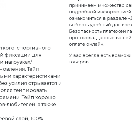
принимаем множество сам
подробной информацией п
ознакомиться в разделе «
выбрать удобный для вас 
Безопасность платежей г
протокола. Данные вашей
оплате онлайн.
ткого, спортивного
ой фиксации для
У вас всегда есть возмож
и нагрузках/
товаров.
новления. Тейп
ыми характеристиками.
без усилия отрывается и
воляя тейпировать
времени. Тейп хорошо
в-любителей, а также
еевой слой, 100%