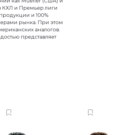
ии как Mueller (США) и
в КХЛ и Премьер лиги
 продукции и 100%
дерами рынка. При этом
американских аналогов.
рдостью представляет
Добавить в Вишлист
Добавить в Виш