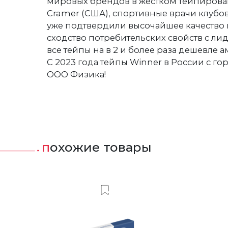
мировых брендов в жестком тейпирован
Cramer (США), спортивные врачи клубо
уже подтвердили высочайшее качество
сходство потребительских свойств с ли
все тейпы на в 2 и более раза дешевле 
С 2023 года тейпы Winner в России с го
ООО Физика!
похожие товары
ить в Вишлист
Добавить в Вишлист