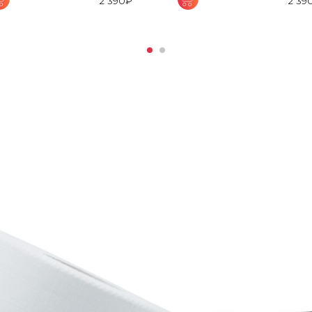
2 390
₽
2 39