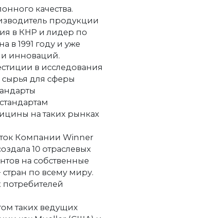
лонного качества.
оизводитель продукции
ия в КНР и лидер по
а в 1991 году и уже
а и инноваций.
естиции в исследования
 сырья для сферы
тандарты
 стандартам
дицины на таких рынках
оток Компании Winner
оздала 10 отраслевых
ентов на собственные
 стран по всему миру.
х потребителей
гом таких ведущих