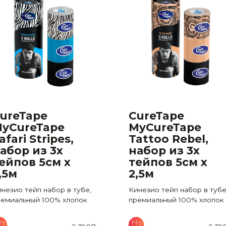
ureTape
CureTape
yCureTape
MyCureTape
afari Stripes,
Tattoo Rebel,
абор из 3х
набор из 3х
ейпов 5см х
тейпов 5см х
,5м
2,5м
незио тейп набор в тубе,
Кинезио тейп набор в тубе
ремиальный 100% хлопок
премиальный 100% хлопок