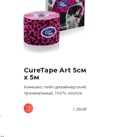
CureTape Art 5см
CureTap
x 5м
Roll 5см
(реком
Кинезио тейп дизайнерский,
для лиц
премиальный, 100% хлопок
Кинезио тейп
экономичном 
1 290
₽
премиальный,
,