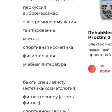
перкуссия
вибромассажёр
электромиостимуляция
тейпирование
RehabMed
Prostim 2
массаж
Электромио
спортивная косметика
мышечный
проводной
физиотерапия
учебная литература
35
000
₽
бьюти специалисту
(эстетика/косметология)
фитнес тренеру (спорт/
фитнес)
спортивному врачу /