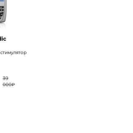
ic
стимулятор
39
000
₽