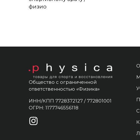
физио
О
М
Общество с ограниченной
У
ответственностью «Физика»
П
ИНН/КПП 7728372127 / 772801001
ОГРН: 1177746556118
С
К
Л