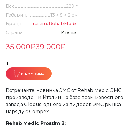
Вес
220 г
Габариты
13 × 8 × 2 см
Бренд
Prostim
,
RehabMedic
Страна
Италия
35 000
₽
39 000
₽
в корзину
Встречайте, новинка ЭМС от Rehab Medic. ЭМС
произведен и Италии на базе всем известного
завода Globus, одного из лидеров ЭМС рынка
наряду с Compex.
Rehab Medic Prostim 2: