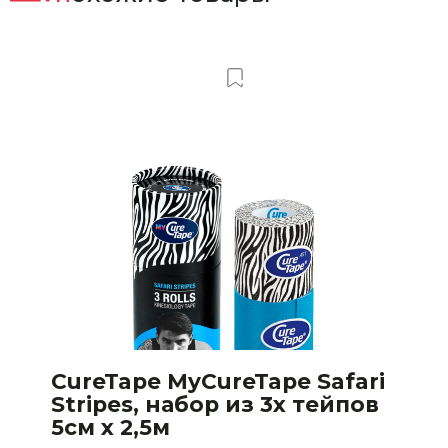
т
Добавить в Вишлист
CureTape MyCureTape Safari
Stripes, набор из 3х тейпов
5см х 2,5м