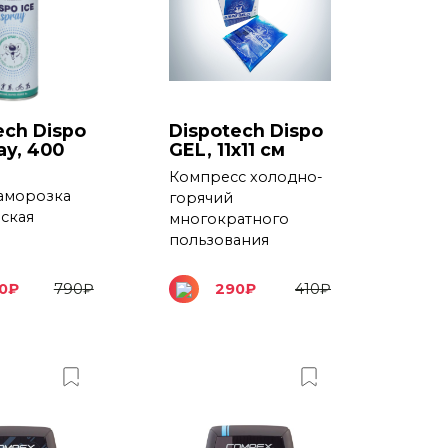
ech Dispo
Dispotech Dispo
ay, 400
GEL, 11х11 см
Компресс холодно-
аморозка
горячий
ская
многократного
пользования
0
₽
790
₽
290
₽
410
₽