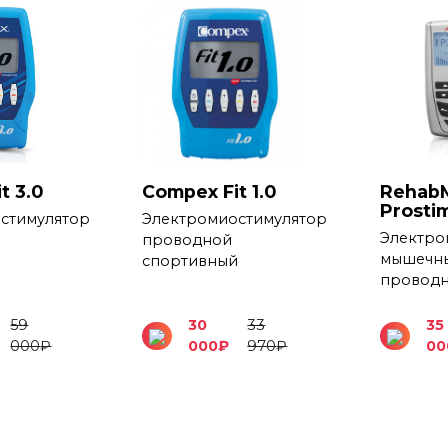
t 3.0
Compex Fit 1.0
Rehab
Prosti
стимулятор
Электромиостимулятор
Электро
проводной
мышечн
й
спортивный
провод
59
30
33
35
000
₽
000
₽
970
₽
00