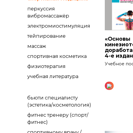
перкуссия
вибромассажёр
электромиостимуляция
тейпирование
«Основы
кинезиот
массаж
доработа
4-е изда
спортивная косметика
Учебное по
физиотерапия
учебная литература
бьюти специалисту
(эстетика/косметология)
фитнес тренеру (спорт/
фитнес)
спортивному врачу /