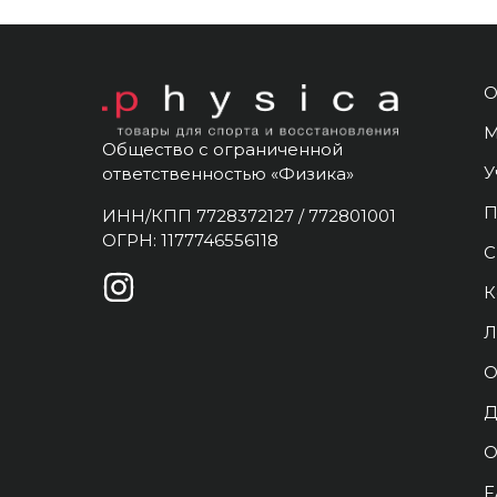
О
М
Общество с ограниченной
У
ответственностью «Физика»
П
ИНН/КПП 7728372127 / 772801001
ОГРН: 1177746556118
С
К
Л
О
Д
О
F