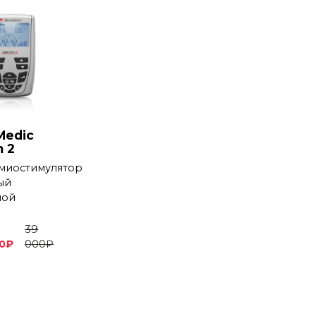
Medic
m 2
миостимулятор
ый
ной
39
0
₽
000
₽