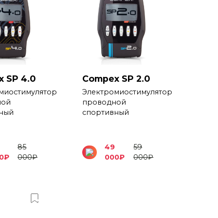
 SP 4.0
Compex SP 2.0
миостимулятор
Электромиостимулятор
ной
проводной
ный
спортивный
85
49
59
0
₽
000
₽
000
₽
000
₽