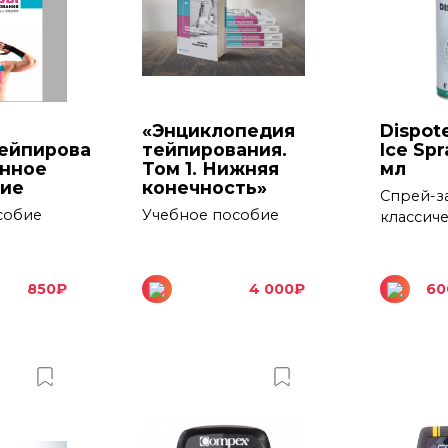
«Энциклопедия
Dispot
ейпирования»,
тейпирования.
Ice Spr
нное
Том 1. Нижняя
мл
ние
конечность»
Спрей-з
собие
Учебное пособие
классиче
850
₽
4 000
₽
60