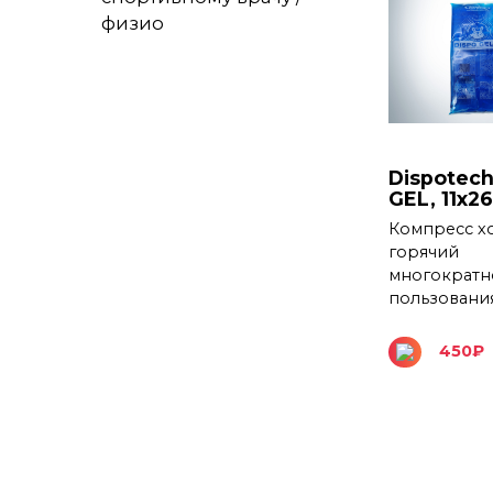
физио
Dispotech
GEL, 11х2
Компресс х
горячий
многократн
пользовани
450
₽