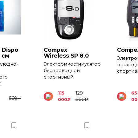
 Dispo
Compex
Compex
6 см
Wireless SP 8.0
Электро
олодно-
Электромиостимулятор
провод
беспроводной
спортив
ого
спортивный
я
115
129
65
560
₽
000
₽
000
₽
00