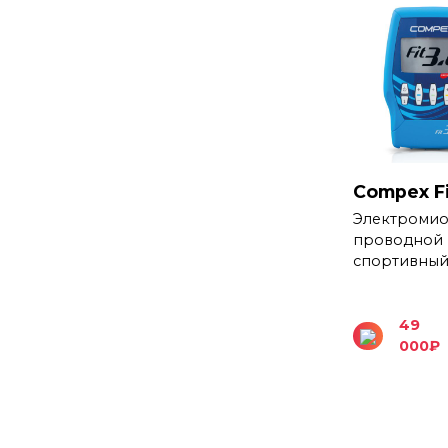
Compex Fi
Электромио
проводной
спортивны
49
000
₽