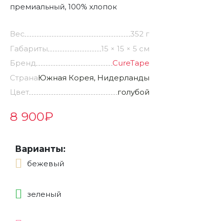
премиальный, 100% хлопок
Вес
352 г
Габариты
15 × 15 × 5 см
Бренд
CureTape
Страна
Южная Корея, Нидерланды
Цвет
голубой
8 900
₽
Варианты:
бежевый
зеленый