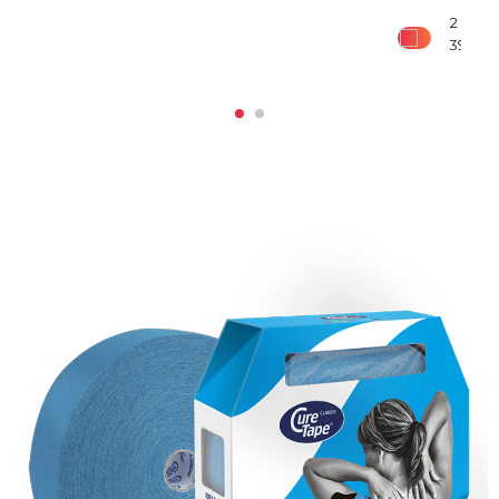
2
390
₽