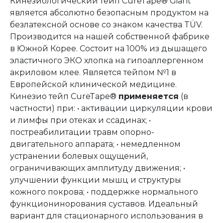
Кинезиологический тейп CureTape® Giant
является абсолютно безопасным продуктом на
безлатексной основе со знаком качества TÜV.
Производится на нашей собственной фабрике
в Южной Корее. Состоит на 100% из дышащего
эластичного ЭКО хлопка на гипоаллергенном
акриловом клее. Является тейпом №1 в
Европейской клинической медицине.
Кинезио тейп CureTape®
применяется
(в
частности) при: • активации циркуляции крови
и лимфы при отеках и ссадинах; •
постреабилитации травм опорно-
двигательного аппарата; • немедленном
устранении болевых ощущений,
ограничивающих амплитуду движения; •
улучшении функции мышц и структуры
кожного покрова; • поддержке нормального
функционинорования суставов. Идеальный
вариант для стационарного использования в