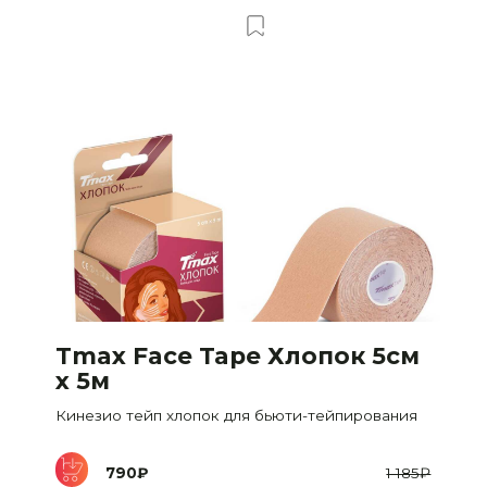
т
Добавить в Вишлист
Tmax Face Tape Хлопок 5см
х 5м
Кинезио тейп хлопок для бьюти-тейпирования
790
₽
1 185
₽