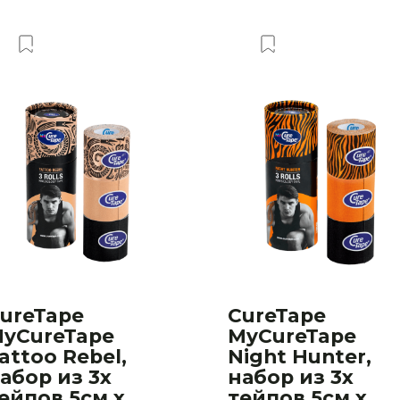
Добавить в Вишлист
Добавить в Виш
ureTape
CureTape
yCureTape
MyCureTape
attoo Rebel,
Night Hunter,
абор из 3х
набор из 3х
ейпов 5см х
тейпов 5см х