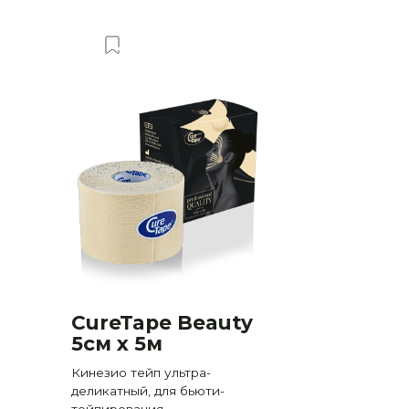
лист
Добавить в Вишлист
Доба
CureTape Beauty
CureTap
5см x 5м
x 5м
Кинезио тейп ультра-
Кинезио тейп
деликатный, для бьюти-
премиальный,
тейпирования