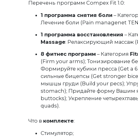
Перечень программ Compex Fit 1.0:
1 программа снятия боли
– Катего
Лечение боли (Pain managenet TEN
1 программа восстановления
– Ка
Massage
: Релаксирующий массаж (
8 фитнес программ
– Категория
Fi
(Firm your arms); Тонизирование бе
Формируйте кубики пресса (Get a 6
сильные бицепсы (Get stronger bic
мышцы груди (Build your pecs); Упр
stomach); Придайте форму Вашим 
buttocks); Укрепление четырехгла
quads).
Что в
комплекте
:
Стимулятор;