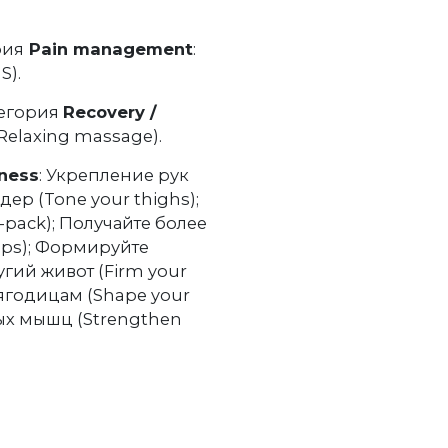
рия
Pain management
:
S).
тегория
Recovery /
Relaxing massage).
tness
: Укрепление рук
дер (Tone your thighs);
-pack); Получайте более
eps); Формируйте
угий живот (Firm your
ягодицам (Shape your
вых мышц (Strengthen