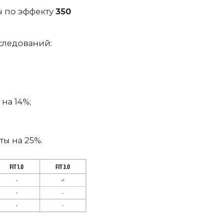
ы по эффекту
350
следований:
на 14%;
ы на 25%.