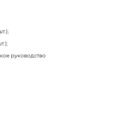
т.);
т.);
ткое руководство