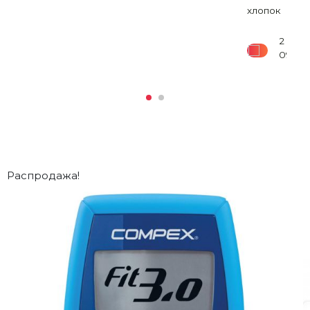
хлопок
8
900
₽
2
090
₽
Распродажа!