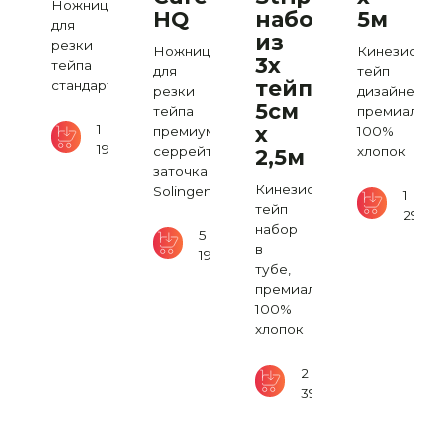
Ножницы
HQ
набор
5м
для
комендован
из
резки
Ножницы
Кинезио
ван
3х
тейпа
для
тейп
а)
тейпов
стандарт
резки
дизайнерски
5см
тейпа
премиальный
ио
1
х
премиум,
100%
190
₽
серрейторная
хлопок
2,5м
заточка
а,
Кинезио
Solingen
1
льный,
тейп
290
₽
набор
5
в
190
₽
тубе,
2
премиальный
500
₽
100%
хлопок
2
390
₽