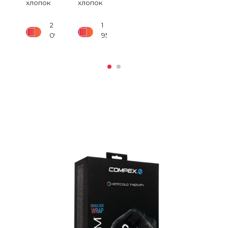
хлопок
хлопок
2
1
090
₽
950
₽