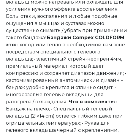
вкладыш можно нагревать или охлаждать для
усиления нужного эффекта восстановления.
Боль, отеки, воспаления и любые подобные
ощущения в мышцах и суставах можно
существенно снизить / убрать при применении
такого бандажа!
Бандажи Compex COLDFORM
это:
• холод или тепло в необходимой вам зоне
посредством специального гелевого
вкладыша; • эластичный стрейч-неопрен 4мм,
премиальный материал, который дает
компрессию и сохраняет диапазон движения; •
кастомизированный анатомический дизайн –
бандаж удобно крепится и отлично сидит; •
многоразовые гелевые вкладыши для
разогрева / охлаждения.
Что в комплекте:
•
Бандаж на плечо; • Специальный гелевый
вкладыш (21×14 cm) остается гибким даже при
отрицательных температурах; • Рукав для
гелевого вкладыша черный с креплениями,