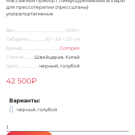
Массажный прибор / Лимфодренажный аппарат
для прессотерапии (прессштаны)
ультрапортативные
Вес
1500 г
Габариты
30 × 50 × 20 см
Бренд
Compex
Страна
Швейцария, Китай
Цвет
черный, голубой
42 500
₽
Варианты:
черный, голубой