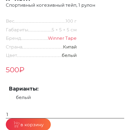
Спортивный когезивный тейп, 1 рулон
Вес
100 г
Габариты
5 × 5 × 5 см
Бренд
Winner Tape
Страна
Китай
Цвет
белый
500
₽
Варианты:
белый
в корзину