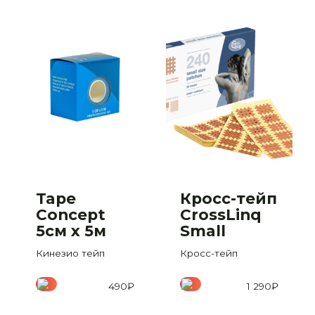
Tape
Кросс-тейп
Concept
CrossLinq
5см х 5м
Small
ван
Кинезио тейп
Кросс-тейп
490
₽
1 290
₽