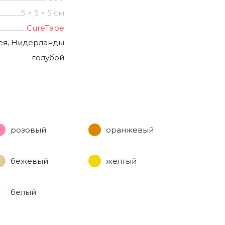
5 × 5 × 5 см
CureTape
ея, Нидерланды
голубой
розовый
оранжевый
бежевый
желтый
белый