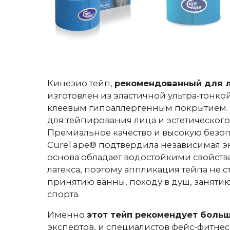
Кинезио тейп,
рекомендованный для 
изготовлен из эластичной ультра-тонко
клеевым гипоаллергенным покрытием.
для тейпирования лица и эстетического
Премиальное качество и высокую безо
CureTape® подтвердила независимая эк
основа обладает водостойкими свойств
латекса, поэтому аппликация тейпа не с
принятию ванны, походу в душ, занят
спорта.
Именно
этот тейп рекомендует боль
экспертов, и специалистов фейс-фитнеса