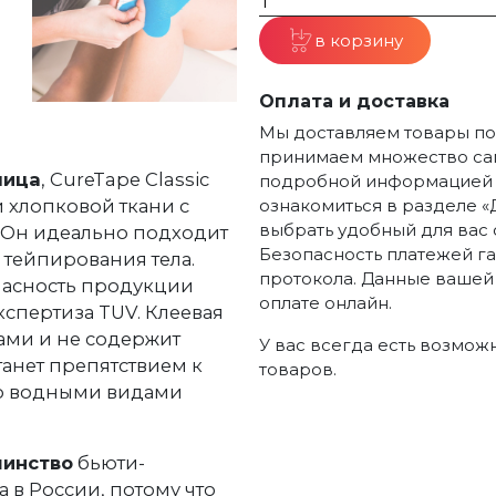
в корзину
Оплата и доставка
Мы доставляем товары по 
принимаем множество сам
лица
, CureTape Classic
подробной информацией п
й хлопковой ткани с
ознакомиться в разделе «
выбрать удобный для вас 
 Он идеально подходит
Безопасность платежей г
 тейпирования тела.
протокола. Данные вашей
пасность продукции
оплате онлайн.
спертиза TUV. Клеевая
ами и не содержит
У вас всегда есть возмож
танет препятствием к
товаров.
ию водными видами
шинство
бьюти-
 в России, потому что