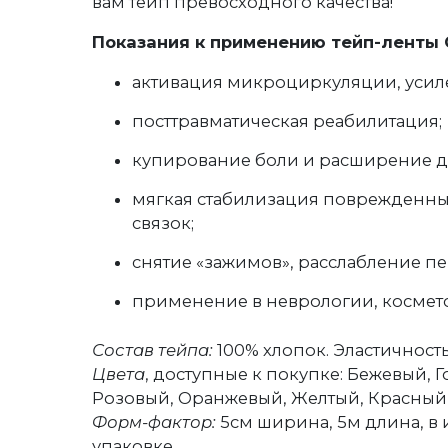
вам тейп превосходного качества!
Показания к применению тейп-ленты 
активация микроциркуляции, усил
посттравматическая реабилитация;
купирование боли и расширение д
мягкая стабилизация поврежденных
связок;
снятие «зажимов», расслабление 
применение в неврологии, космет
Состав тейпа:
100% хлопок. Эластичность
Цвета
, доступные к покупке: Бежевый, 
Розовый, Оранжевый, Желтый, Красный,
Форм-фактор:
5см ширина, 5м длина, в
упаковке.