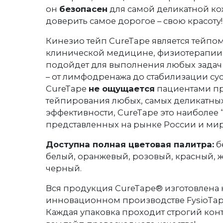
он
безопасен
для самой деликатной ко
доверить самое дорогое – свою красоту!
Кинезио тейп CureTape является тейпо
клинической медицине, физиотерапии,
подойдет для выполнения любых зада
– от лимфодренажа до стабилизации суст
CureTape
не ощущается
пациентами пр
тейпирования любых, самых деликатных
эффективности, CureTape это наиболее 
представленных на рынке России и ми
Доступна полная цветовая палитра:
б
белый, оранжевый, розовый, красный, ж
черный.
Вся продукция CureTape® изготовлена 
инновационном производстве FysioTap
Каждая упаковка проходит строгий кон