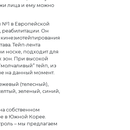
жи лица и ему можно
м №1 в Европейской
 реабилитации. Он
ч кинезиотейпирования
ава. Тейп-лента
и носке, подходит для
 зон. При высокой
“молчаливый” тейп, из
ре на данный момент.
ежевый (телесный),
елтый, зеленый, синий,
на собственном
e в Южной Корее.
троль – мы предлагаем