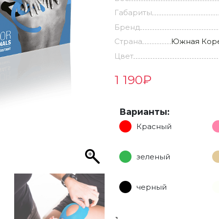
Габариты
Бренд
Страна
Южная Кор
Цвет
1 190
₽
Варианты:
Красный
зеленый
черный