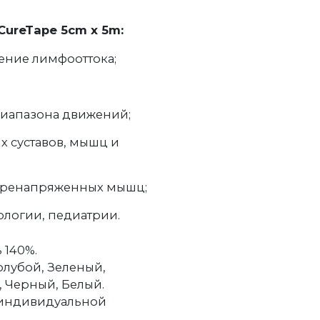
CureTape 5cm x 5m:
ение лимфооттока;
иапазона движений;
 суставов, мышц и
перенапряженных мышц;
ологии, педиатрии.
 140%.
Голубой, Зеленый,
 Черный, Белый.
 индивидуальной