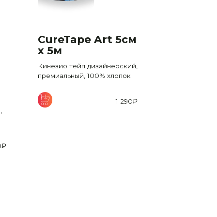
CureTape Art 5см
CureTap
x 5м
x 5м
Кинезио тейп дизайнерский,
Кинезио тейп
премиальный, 100% хлопок
премиальный,
1 290
₽
,
0
₽