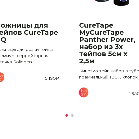
ожницы для
CureTape
ейпов CureTape
MyCureTape
HQ
Panther Power,
набор из 3х
ожницы для резки тейпа
тейпов 5см х
ремиум, серрейторная
2,5м
точка Solingen
Кинезио тейп набор в тубе
премиальный 100% хлопок
5 190
₽
1 95