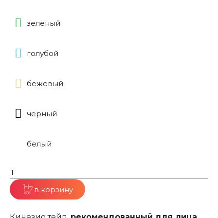
зеленый
голубой
бежевый
черный
белый
в корзину
Кинезио тейп,
рекомендованный для лица
,