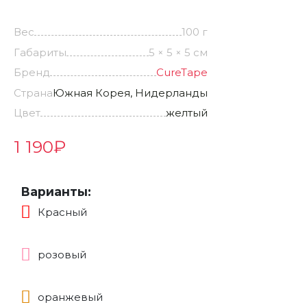
Вес
100 г
Габариты
5 × 5 × 5 см
Бренд
CureTape
Страна
Южная Корея, Нидерланды
Цвет
желтый
1 190
₽
Варианты:
Красный
розовый
оранжевый