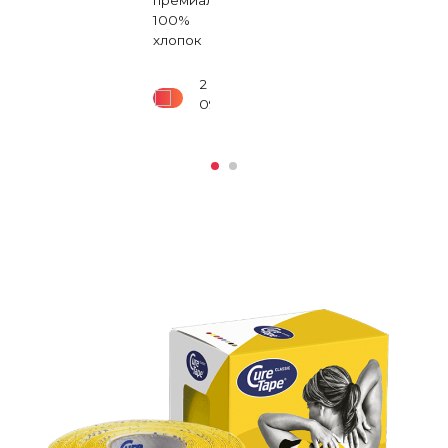
премиальный
500
₽
100%
хлопок
2
090
₽