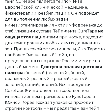
тейп CureTape является тейпом №1 в
Европейской клинической медицине,
физиотерапии, реабилитации. Он подойдет
для выполнения любых задач
кинезиотейпирования – от лимфодренажа до
стабилизации сустава. Тейп-лента CureTape
не
ощущается
пациентами при носке, подходит
для тейпирования любых, самых деликатных
зон. При высокой эффективности, CureTape это
наиболее “молчаливый” тейп, из
представленных на рынке России и мире на
данный момент.
Доступна полная цветовая
палитра:
бежевый (телесный), белый,
оранжевый, розовый, красный, желтый,
зеленый, синий, черный. Вся продукция
CureTape® изготовлена на собственном
инновационном производстве FysioTape в
Южной Корее. Каждая упаковка проходит
строгий контроль – мы предлагаем вам тейп