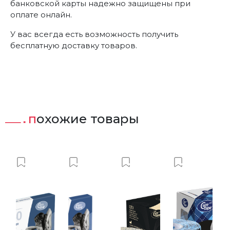
банковской карты надежно защищены при
оплате онлайн.
У вас всегда есть возможность получить
бесплатную доставку товаров.
похожие товары
ист
вить в Вишлист
Добавить в Вишлист
Добавить в Вишлист
Добавить в Вишлист
Добавить 