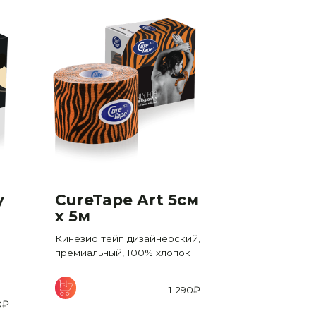
y
CureTape Art 5см
CureTap
x 5м
x 5м
Кинезио тейп дизайнерский,
Кинезио тейп
премиальный, 100% хлопок
премиальный,
1 290
₽
0
₽