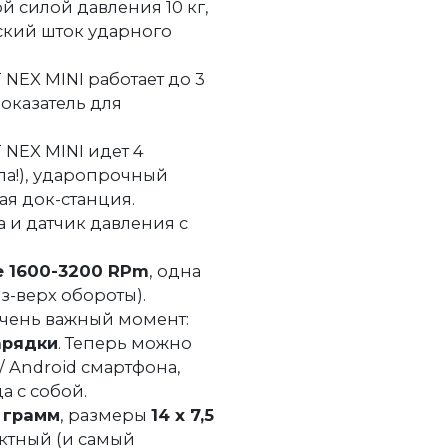
й силой давления 10 кг,
кий шток ударного
T NEX MINI работает до 3
показатель для
 NEX MINI идет 4
ла!), ударопрочный
ая док-станция.
 и датчик давления с
е 1600-3200 RPm
, одна
з-верх обороты).
очень важный момент:
арядки
. Теперь можно
/ Android смартфона,
а с собой.
 грамм
, размеры
14 х 7,5
ктный (и самый