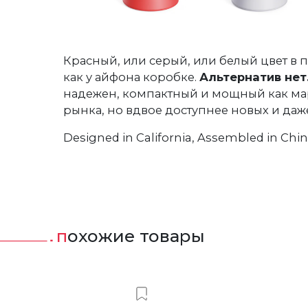
Красный, или серый, или белый цвет в
как у айфона коробке.
Альтернатив нет
надежен, компактный и мощный как ма
рынка, но вдвое доступнее новых и даж
Designed in California, Assembled in Chin
похожие товары
ить в Вишлист
Добавить в Вишлист