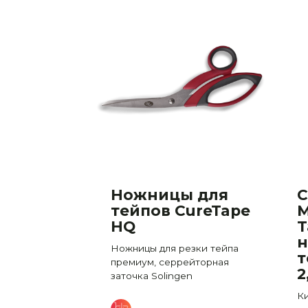
 Classic
Ножницы для
C
тейпов CureTape
M
ндован
HQ
T
)
н
Ножницы для резки тейпа
т
премиум, серрейторная
зкая нарезка,
2
заточка Solingen
100% хлопок
Ки