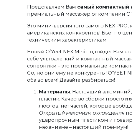
Представляем Вам
самый компактный 
премиальный массажер от компании O’
Это мини-версия того самого NEX PRO,
американских конкурентов! Бьет по цене
техническим характеристикам.
Новый O’Yeet NEX Mini подойдет Вам ес
себе ультралегкий и компактный масса
соперники – это премиальные компактн
Go, но они ему не конкуренты! O’YEET N
оба во всем! Давайте разбираться!
Материалы
. Настоящий алюминий
пластик. Качество сборки просто
п
люфтов, нет частей, которые вообще
Открытый механизм охлаждения
по
ударопрочным пластиком и гравир
механизме – настоящий премиум!