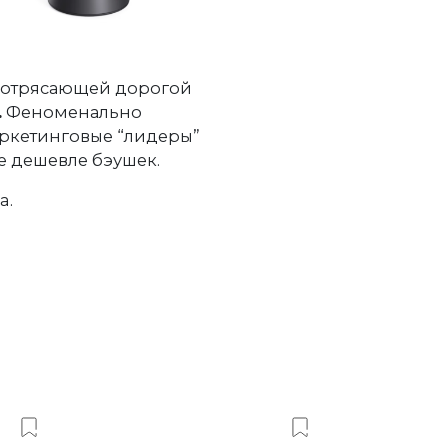
 потрясающей дорогой
.
Феноменально
ркетинговые “лидеры”
е дешевле бэушек.
a.
Добавить в Вишлист
Добавить в Виш