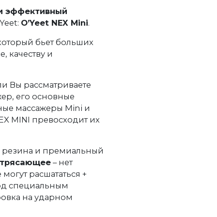
и эффективный
Yeet:
O’Yeet NEX Mini
.
 который бьет больших
, качеству и
ли Вы рассматриваете
жер, его основные
ые массажеры Mini и
EX MINI превосходит их
, резина и премиальный
отрясающее
– нет
 могут расшататься +
д специальным
овка на ударном