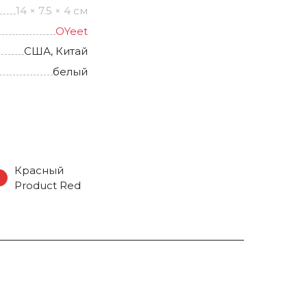
14 × 7.5 × 4 см
OYeet
США, Китай
белый
Красный
Product Red