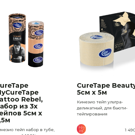
ureTape
CureTape Beaut
yCureTape
5см x 5м
attoo Rebel,
Кинезио тейп ультра-
абор из 3х
деликатный, для бьюти-
ейпов 5см х
тейпирования
,5м
незио тейп набор в тубе,
1 49