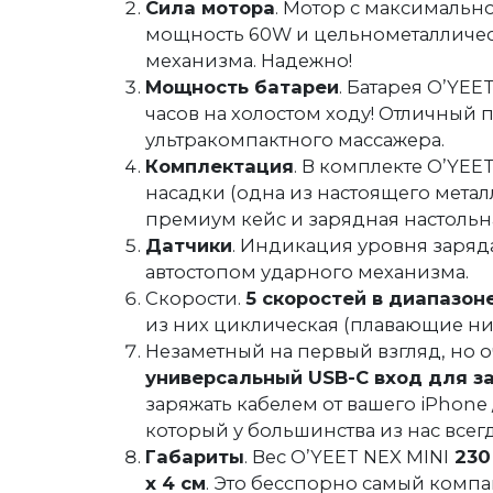
Сила мотора
. Мотор с максимально
мощность 60W и цельнометалличес
механизма. Надежно!
Мощность батареи
. Батарея O’YEE
часов на холостом ходу! Отличный 
ультракомпактного массажера.
Комплектация
. В комплекте O’YEET
насадки (одна из настоящего метал
премиум кейс и зарядная настольн
Датчики
. Индикация уровня заряда
автостопом ударного механизма.
Скорости.
5 скоростей в диапазон
из них циклическая (плавающие ни
Незаметный на первый взгляд, но 
универсальный USB-C вход для з
заряжать кабелем от вашего iPhone 
который у большинства из нас всегд
Габариты
. Вес O’YEET NEX MINI
230
х 4 см
. Это бесспорно самый компа