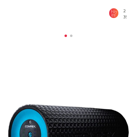
2
390
₽