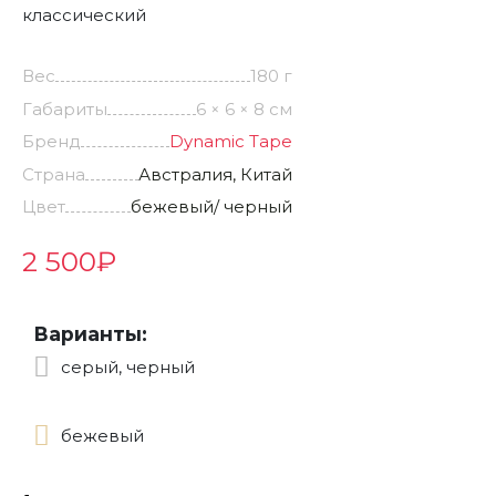
классический
Вес
180 г
Габариты
6 × 6 × 8 см
Бренд
Dynamic Tape
Страна
Австралия, Китай
Цвет
бежевый/ черный
2 500
₽
Варианты:
серый, черный
бежевый