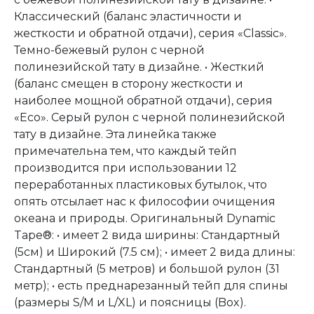
Классический (баланс эластичности и
жесткости и обратной отдачи), серия «Classic».
Темно-бежевый рулон с черной
полинезийской тату в дизайне. • Жесткий
(баланс смещен в сторону жесткости и
наиболее мощной обратной отдачи), серия
«Eco». Серый рулон с черной полинезийской
тату в дизайне. Эта линейка также
примечательна тем, что каждый тейп
производится при использовании 12
переработанных пластиковых бутылок, что
опять отсылает нас к философии очищения
океана и природы. Оригинальный Dynamic
Tape®: • имеет 2 вида ширины: Стандартный
(5см) и Широкий (7.5 см); • имеет 2 вида длины:
Стандартный (5 метров) и большой рулон (31
метр); • есть преднарезанный тейп для спины
(размеры S/M и L/XL) и поясницы (Box).