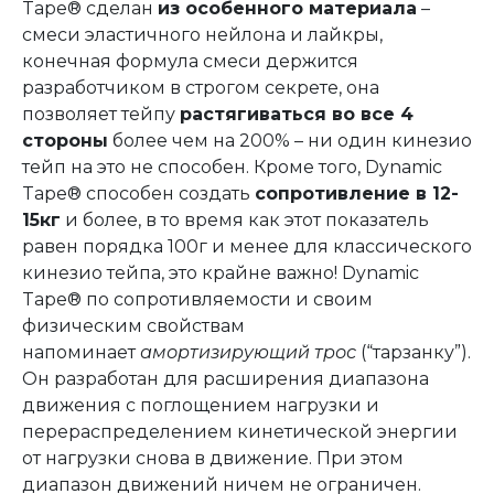
Tape® сделан
из особенного материала
–
смеси эластичного нейлона и лайкры,
конечная формула смеси держится
разработчиком в строгом секрете, она
позволяет тейпу
растягиваться во все 4
стороны
более чем на 200% – ни один кинезио
тейп на это не способен. Кроме того, Dynamic
Tape® способен создать
сопротивление в 12-
15кг
и более, в то время как этот показатель
равен порядка 100г и менее для классического
кинезио тейпа, это крайне важно! Dynamic
Tape® по сопротивляемости и своим
физическим свойствам
напоминает
амортизирующий трос
(“тарзанку”).
Он разработан для расширения диапазона
движения с поглощением нагрузки и
перераспределением кинетической энергии
от нагрузки снова в движение. При этом
диапазон движений ничем не ограничен.