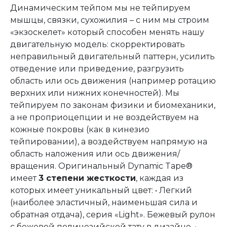
Динамическим тейпом мы не тейпируем
мышцы, связки, сухожилия – с ним мы строим
«экзоскелет» который способен менять нашу
двигательную модель: скорректировать
неправильный двигательный паттерн, усилить
отведение или приведение, разгрузить
область или ось движения (например ротацию
верхних или нижних конечностей). Мы
тейпируем по законам физики и биомеханики,
а не проприоцепции и не воздействуем на
кожные покровы (как в кинезио
тейпировании), а воздействуем напрямую на
область наложения или ось движения/
вращения. Оригинальный Dynamic Tape®
имеет
3 степени жесткости
, каждая из
которых имеет уникальный цвет: • Легкий
(наиболее эластичный, наименьшая сила и
обратная отдача), серия «Light». Бежевый рулон
с бежевой полинезийской тату в дизайне. •