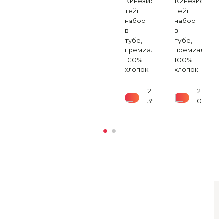
Кинезио
Кинезио
льный,
тейп
тейп
набор
набор
в
в
тубе,
тубе,
690
₽
премиальный
премиальны
100%
100%
хлопок
хлопок
2
2
390
₽
090
₽