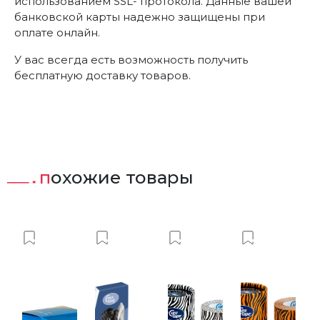
использованием SSL- протокола. Данные вашей
банковской карты надежно защищены при
оплате онлайн.
У вас всегда есть возможность получить
бесплатную доставку товаров.
похожие товары
ист
вить в Вишлист
Добавить в Вишлист
Добавить в Вишлист
Добавить в Вишлист
Добавить 