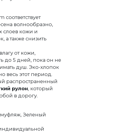
m соответствует
есена волнообразно,
 слоев кожи и
, а также снизить
лагу от кожи,
 до 5 дней, пока он не
имать душ. Эко-хлопок
о весь этот период.
ый распространенный
гкий рулон
, который
обой в дорогу.
камуфляж, Зеленый
 индивидуальной