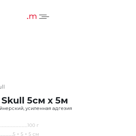
ll
Skull 5см x 5м
йнерский, усиленная адгезия
100 г
5 × 5 × 5 см