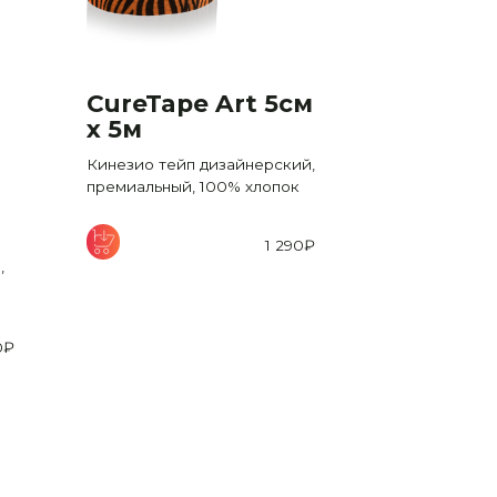
CureTape Art 5см
CureTap
x 5м
x 5м
Кинезио тейп дизайнерский,
Кинезио тейп
премиальный, 100% хлопок
премиальный,
1 290
₽
,
0
₽