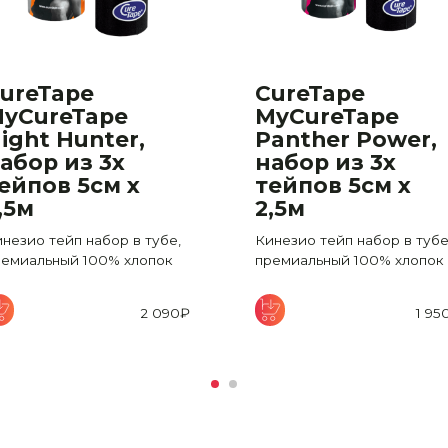
ureTape
CureTape
yCureTape
MyCureTape
ight Hunter,
Panther Power,
абор из 3х
набор из 3х
ейпов 5см х
тейпов 5см х
,5м
2,5м
незио тейп набор в тубе,
Кинезио тейп набор в тубе
ремиальный 100% хлопок
премиальный 100% хлопок
2 090
₽
1 95