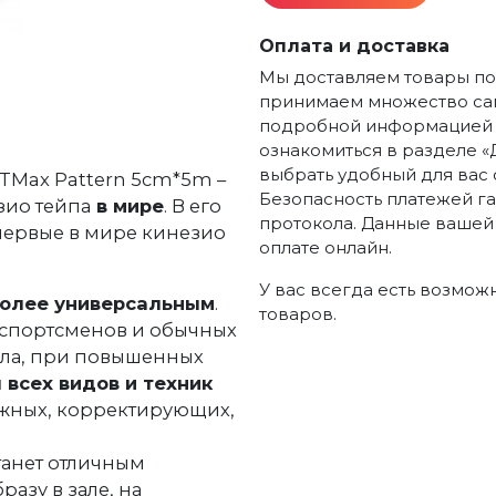
Оплата и доставка
Мы доставляем товары по 
принимаем множество сам
подробной информацией п
ознакомиться в разделе «
выбрать удобный для вас 
TMax Pattern 5cm*5m –
Безопасность платежей г
зио тейпа
в мире
. В его
протокола. Данные вашей
первые в мире кинезио
оплате онлайн.
У вас всегда есть возмож
олее универсальным
.
товаров.
я спортсменов и обычных
тела, при повышенных
 всех видов и техник
жных, корректирующих,
танет отличным
азу в зале, на