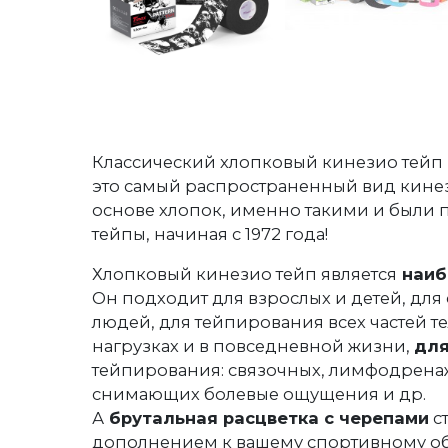
Классический хлопковый кинезио тейп 
это самый распространенный вид кине
основе хлопок, именно такими и были 
тейпы, начиная с 1972 года!
Хлопковый кинезио тейп является
наиб
Он подходит для взрослых и детей, дл
людей, для тейпирования всех частей 
нагрузках и в повседневной жизни,
для
тейпирования: связочных, лимфодрена
снимающих болевые ощущения и др.
А
брутальная расцветка с черепами
с
дополнением к вашему спортивному обр