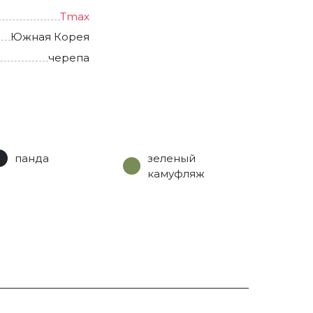
Tmax
Южная Корея
черепа
панда
зеленый
камуфляж