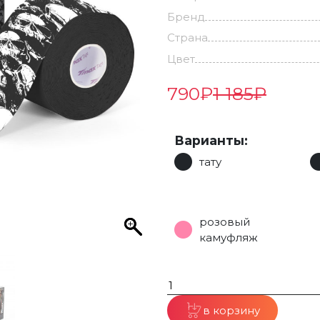
Бренд
Страна
Цвет
790
₽
1 185
₽
Варианты:
тату
розовый
камуфляж
в корзину