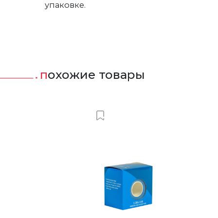
упаковке.
похожие товары
ить в Вишлист
Добавить в Вишлист