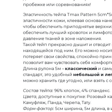
пробежке или соревнованиях!
Эластичность тейпа Tmax Pattern 5cm*5
эластичности кожи, клеевая основа нан
чтобы обеспечить приподнятые верхних
обеспечить лучший кровоток и лимфоток
давление тканей в зоне наложения.
Такой тейп прекрасно дышит и отводит в
находящейся под ним. Его можно носить
потеряет свои свойства, спокойно прин
позволит вам чувствовать себя комфортн
Длина рулона 5м –
классический
и сам
стандарт, это удобный
небольшой и ле
можно хранить где угодно, или взять с с
Состав тейпа:
96% хлопок, 4% спандекс.
Цвета
, доступные к покупке: Розовый 
Камуфляж, Панда, Черепа, Тату.
Форм-фактор:
5см ширина, 5м длина, в