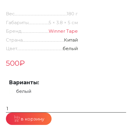
Вес
180 г
Габариты
5 × 3.8 × 5 см
Бренд
Winner Tape
Страна
Китай
Цвет
белый
500
₽
Варианты:
белый
в корзину