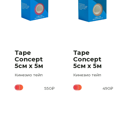
Tape
Tape
Concept
Concept
5см х 5м
5см х 5м
ван
Кинезио тейп
Кинезио тейп
550
₽
490
₽