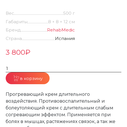
Вес
500 г
Габариты
8 × 8 × 12 см
Бренд
RehabMedic
Страна
Испания
3 800
₽
в корзину
Прогревающий крем длительного
воздействия. Противовоспалительный и
болеутоляющий крем с длительным слабым
согревающим эффектом. Применяется при
болях в мышцах, растяжениях связок, а так же