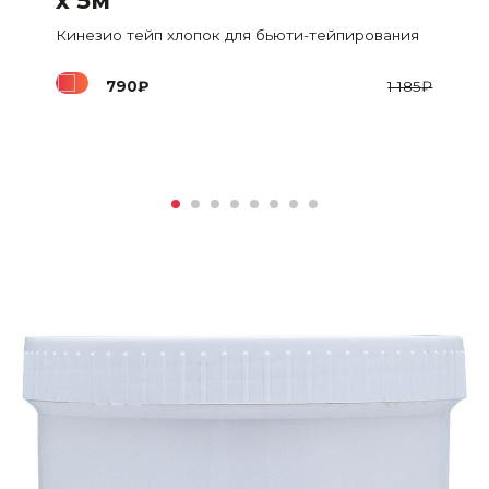
х 5м
Кинезио тейп хлопок для бьюти-тейпирования
790
₽
1 185
₽