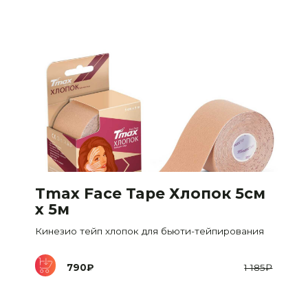
Tmax Face Tape Хлопок 5см
х 5м
Кинезио тейп хлопок для бьюти-тейпирования
790
₽
1 185
₽