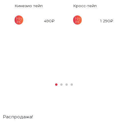
ван
Кинезио тейп
Кросс-тейп
490
₽
1 290
₽
Распродажа!