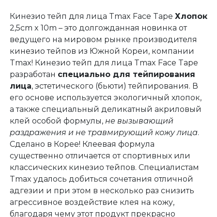
Кинезио тейп для лица Tmax Face Tape
Хлопок
2,5cm x 10m – это долгожданная новинка от
ведущего на мировом рынке производителя
кинезио тейпов из Южной Кореи, компании
Tmax! Кинезио тейп для лица Tmax Face Tape
разработан
специально для тейпирования
лица
, эстетического (бьюти) тейпирования. В
его основе используется экологичный хлопок,
а также специальный деликатный акриловый
клей особой формулы,
не вызывающий
раздражения и не травмирующий кожу лица
.
Сделано в Корее! Клеевая формула
существенно отличается от спортивных или
классических кинезио тейпов. Специалистам
Tmax удалось добиться сочетания отличной
адгезии и при этом в несколько раз снизить
агрессивное воздействие клея на кожу,
благодаря чему этот продукт прекрасно