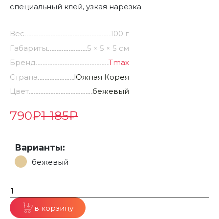
специальный клей, узкая нарезка
Вес
100 г
Габариты
5 × 5 × 5 см
Бренд
Tmax
Страна
Южная Корея
Цвет
бежевый
790
₽
1 185
₽
Варианты:
бежевый
в корзину