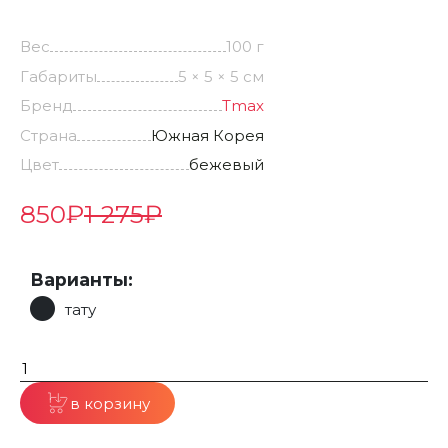
Вес
100 г
Габариты
5 × 5 × 5 см
Бренд
Tmax
Страна
Южная Корея
Цвет
бежевый
850
₽
1 275
₽
Варианты:
тату
в корзину