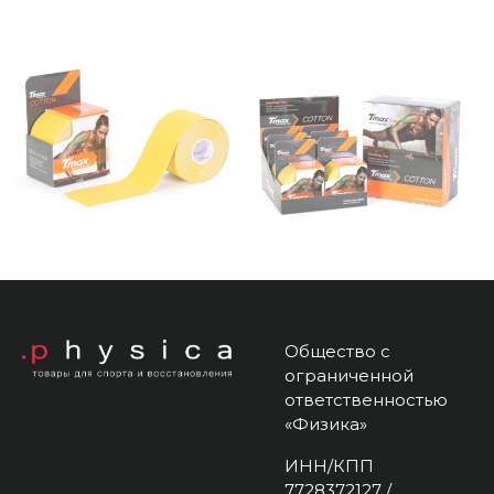
Общество с
ограниченной
ответственностью
«Физика»
ИНН/КПП
7728372127 /