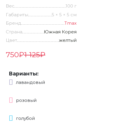
Вес
100 г
Габариты
5 × 5 × 5 см
Бренд
Tmax
Страна
Южная Корея
Цвет
желтый
750
₽
1 125
₽
Варианты:
лавандовый
розовый
голубой