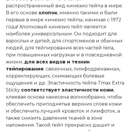
распространенный вид кинезио тейпа в мире.
В его основе
хлопок
, именно такими и были
первые в мире кинезио тейпы, начиная с 1972
года! Хлопковый кинезио тейп
является
наиболее универсальным
. Он подходит для
взрослых и детей, для спортсменов и обычных
людей, для тейпирования всех частей тела,
при повышенных нагрузках и в повседневной
жизни,
для всех видов и техник
тейпирования
: связочных, лимфодренажных,
корректирующих, снимающих болевые
ощущения и др. Эластичность тейпа Tmax Extra
Sticky
соответствует эластичности кожи
,
клеевая основа нанесена волнообразно, чтобы
обеспечить приподнятые верхних слоев кожи
и обеспечить лучший кровоток и лимфоток, а
также снизить давление тканей в зоне
наложения. Такой тейп прекрасно дышит и