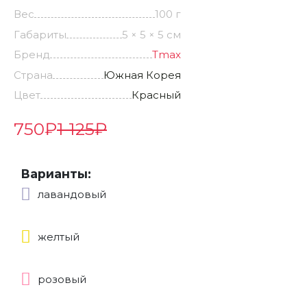
Вес
100 г
Габариты
5 × 5 × 5 см
Бренд
Tmax
Страна
Южная Корея
Цвет
Красный
750
₽
1 125
₽
Варианты:
лавандовый
желтый
розовый