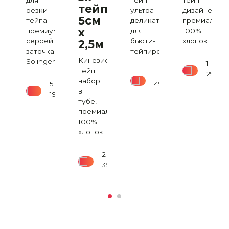
для
тейп
тейп
тейпов
резки
ультра-
дизайнерски
а)
5см
тейпа
деликатный,
премиальный
х
премиум,
для
100%
ио
серрейторная
бьюти-
хлопок
2,5м
заточка
тейпирования
Кинезио
Solingen
1
ом
тейп
1
290
₽
мичном
набор
5
490
₽
,
в
190
₽
льный,
тубе,
премиальный
100%
хлопок
8
900
₽
2
390
₽