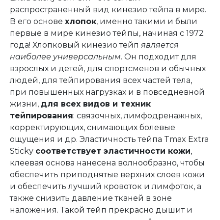
распространенный вид кинезио тейпа в мире.
В его основе
хлопок
, именно такими и были
первые в мире кинезио тейпы, начиная с 1972
года! Хлопковый кинезио тейп
является
наиболее универсальным
. Он подходит для
взрослых и детей, для спортсменов и обычных
людей, для тейпирования всех частей тела,
при повышенных нагрузках и в повседневной
жизни,
для всех видов и техник
тейпирования
: связочных, лимфодренажных,
корректирующих, снимающих болевые
ощущения и др. Эластичность тейпа Tmax Extra
Sticky
соответствует эластичности кожи
,
клеевая основа нанесена волнообразно, чтобы
обеспечить приподнятые верхних слоев кожи
и обеспечить лучший кровоток и лимфоток, а
также снизить давление тканей в зоне
наложения. Такой тейп прекрасно дышит и