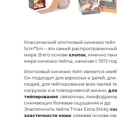
Классический хлопковый кинезио тейп T
5cm*5m – это самый распространенный 
мире. В его основе
хлопок
, именно так
мире кинезио тейпы, начиная с 1972 год
Хлопковый кинезио тейп
является наи
Он подходит для взрослых и детей, дл
людей, для тейпирования всех частей 
нагрузках и в повседневной жизни,
для
тейпирования
: связочных, лимфодрен
снимающих болевые ощущения и др.
Эластичность тейпа Tmax Extra Sticky
со
эластичности кожи
, клеевая основа н