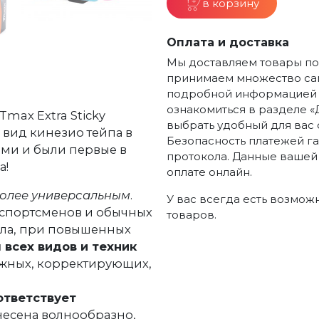
в корзину
Оплата и доставка
Мы доставляем товары по 
принимаем множество сам
подробной информацией п
ознакомиться в разделе «
max Extra Sticky
выбрать удобный для вас 
вид кинезио тейпа в
Безопасность платежей г
ими и были первые в
протокола. Данные вашей
а!
оплате онлайн.
более универсальным
.
У вас всегда есть возмож
я спортсменов и обычных
товаров.
тела, при повышенных
 всех видов и техник
ажных, корректирующих,
ответствует
анесена волнообразно,