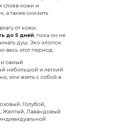
 слоев кожи и
, а также снизить
лагу от кожи,
ь до 5 дней
, пока он не
имать душ. Эко-хлопок
но
весь этот период.
 и самый
ый небольшой и легкий
о, или взять с собой в
Розовый, Голубой,
, Желтый, Лавандовый.
 индивидуальной