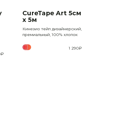
y
CureTape Art 5см
CureTap
x 5м
Roll 5см
(реком
Кинезио тейп дизайнерский,
для лиц
премиальный, 100% хлопок
Кинезио тейп
экономичном 
1 290
₽
премиальный,
0
₽