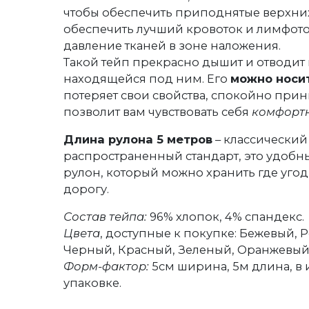
чтобы обеспечить приподнятые верхних
обеспечить лучший кровоток и лимфоток
давление тканей в зоне наложения.
Такой тейп прекрасно дышит и отводит в
находящейся под ним. Его
можно носит
потеряет свои свойства, спокойно прин
позволит вам чувствовать себя
комфорт
Длина рулона 5 метров
– классический
распространенный стандарт, это удобн
рулон, который можно хранить где угодн
дорогу.
Состав тейпа:
96% хлопок, 4% спандекс.
Цвета
, доступные к покупке: Бежевый, 
Черный, Красный, Зеленый, Оранжевый
Форм-фактор:
5см ширина, 5м длина, в
упаковке.