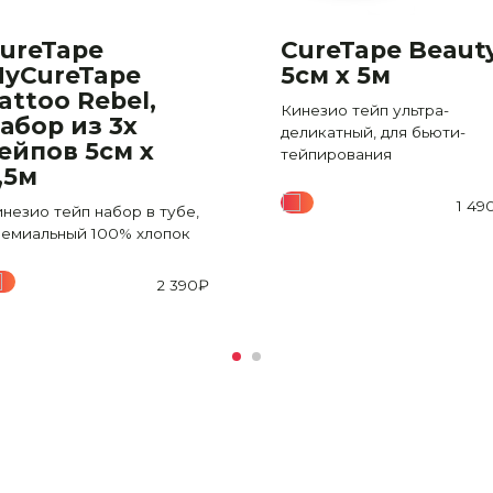
ureTape
CureTape Beaut
yCureTape
5см x 5м
attoo Rebel,
Кинезио тейп ультра-
абор из 3х
деликатный, для бьюти-
ейпов 5см х
тейпирования
,5м
1 49
незио тейп набор в тубе,
ремиальный 100% хлопок
2 390
₽