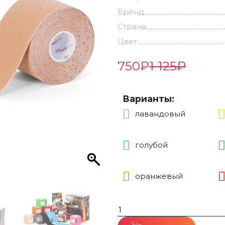
Бренд
Страна
Цвет
750
₽
1 125
₽
Варианты:
лавандовый
голубой
оранжевый